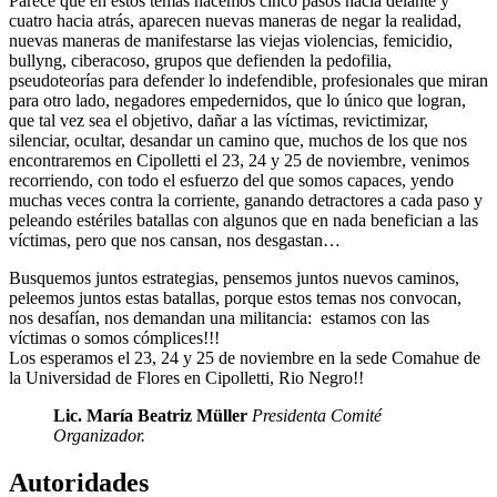
Parece que en estos temas hacemos cinco pasos hacia delante y
cuatro hacia atrás, aparecen nuevas maneras de negar la realidad,
nuevas maneras de manifestarse las viejas violencias, femicidio,
bullyng, ciberacoso, grupos que defienden la pedofilia,
pseudoteorías para defender lo indefendible, profesionales que miran
para otro lado, negadores empedernidos, que lo único que logran,
que tal vez sea el objetivo, dañar a las víctimas, revictimizar,
silenciar, ocultar, desandar un camino que, muchos de los que nos
encontraremos en Cipolletti el 23, 24 y 25 de noviembre, venimos
recorriendo, con todo el esfuerzo del que somos capaces, yendo
muchas veces contra la corriente, ganando detractores a cada paso y
peleando estériles batallas con algunos que en nada benefician a las
víctimas, pero que nos cansan, nos desgastan…
Busquemos juntos estrategias, pensemos juntos nuevos caminos,
peleemos juntos estas batallas, porque estos temas nos convocan,
nos desafían, nos demandan una militancia: estamos con las
víctimas o somos cómplices!!!
Los esperamos el 23, 24 y 25 de noviembre en la sede Comahue de
la Universidad de Flores en Cipolletti, Rio Negro!!
Lic. María Beatriz Müller
Presidenta Comité
Organizador.
Autoridades